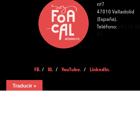
nº7
47010 Valladolid
(España).
Teléfono:
983 32 0
01
FB.
/
IG.
/
YouTube.
/
LinkedIn.
Traducir »