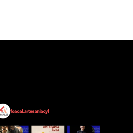
foacal.artesaniacyl