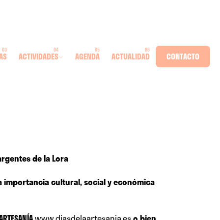
AS
ACTIVIDADES
AGENDA
ACTUALIDAD
CONTACTO
argentes de la Lora
la importancia cultural, social y económica
 ARTESANÍA
www.diasdelaartesania.es
o bien