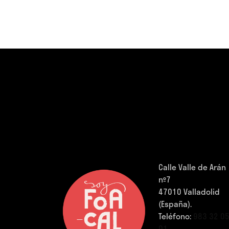
Calle Valle de Arán
nº7
47010 Valladolid
(España).
Teléfono:
983 32 0
01