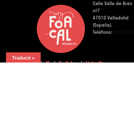
Calle Valle de Arán
nº7
47010 Valladolid
(España).
Teléfono:
983 32 0
01
Traducir »
FB.
/
IG.
/
YouTube.
/
LinkedIn.