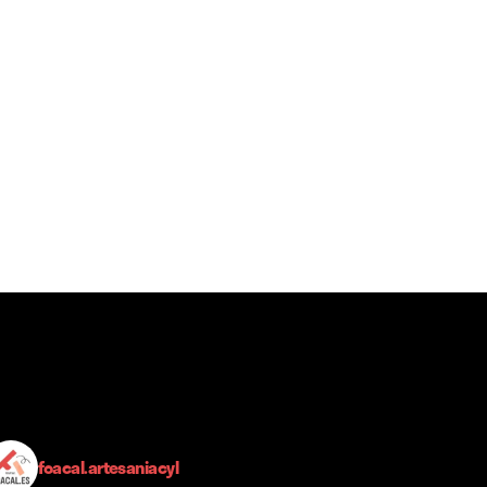
foacal.artesaniacyl