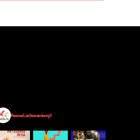
foacal.artesaniacyl