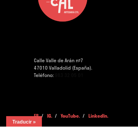
Calle Valle de Arán nº7
47010 Valladolid (España).
Teléfono:
983 32 05 01
FB.
/
IG.
/
YouTube.
/
LinkedIn.
Traducir »