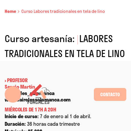
Home
Curso Labores tradicionales en tela de lino
Curso artesanía:
|
LABORES
TRADICIONALES EN TELA DE LINO
› PROFESOR
Sergio Martín
@caireles_salamanca
CONTACTO
www.cairelessalamanca.com
MIÉRCOLES DE 17H A 20H
Inicio de curso:
7 de enero al 1 de abril.
Duración:
36 horas cada trimestre