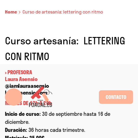
Home
Curso de artesanía: lettering con ritmo
Curso artesanía:
|
LETTERING
CON RITMO
› PROFESORA
Laura Asensio
@iamlauraasensio
lauraasensio.com
CONTACTO
MARTES DE 17h A 20h
Inicio de curso:
30 de septiembre hasta 16 de
diciembre.
Duración:
36 horas cada trimestre.
Matrícula: 25,00€