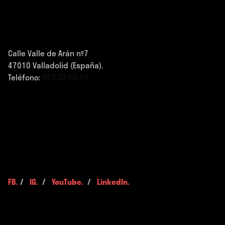
Calle Valle de Arán nº7
47010 Valladolid (España).
Teléfono:
983 32 05 01
FB.
/
IG.
/
YouTube.
/
LinkedIn.