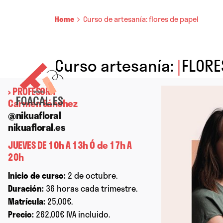
Home
Curso de artesanía: flores de papel
Curso artesanía:
|
FLORE
› PROFESORA
Carmen Sánchez
@nikuafloral
nikuafloral.es
JUEVES DE 10h A 13h Ó de 17h A
20h
Inicio de curso:
2 de octubre.
Duración:
36 horas cada trimestre.
Matrícula:
25,00€.
Precio:
262,00€ IVA incluido.