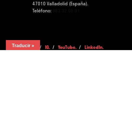
47010 Valladolid (España).
Teléfono:
983 32 05 01
Traducir »
FB.
/
IG.
/
YouTube.
/
LinkedIn.