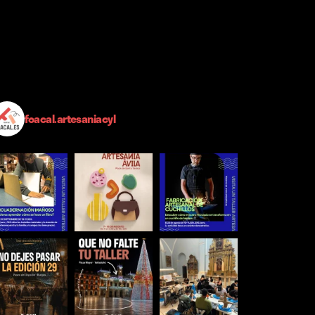
foacal.artesaniacyl