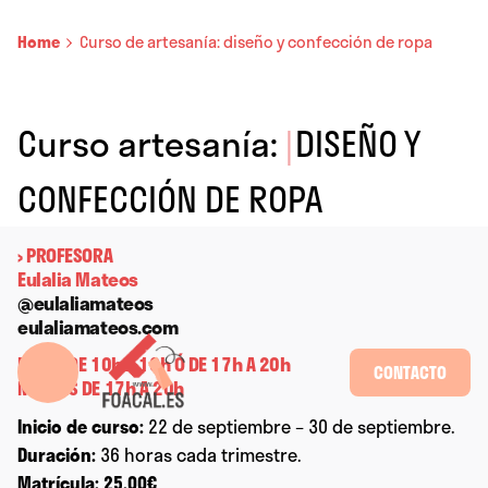
Home
Curso de artesanía: diseño y confección de ropa
Curso artesanía:
|
DISEÑO Y
CONFECCIÓN DE ROPA
› PROFESORA
Eulalia Mateos
@eulaliamateos
eulaliamateos.com
LUNES DE 10h A 13h Ó DE 17h A 20h
CONTACTO
MARTES DE 17h A 20h
Inicio de curso:
22 de septiembre – 30 de septiembre.
Duración:
36 horas cada trimestre.
Matrícula:
25,00€