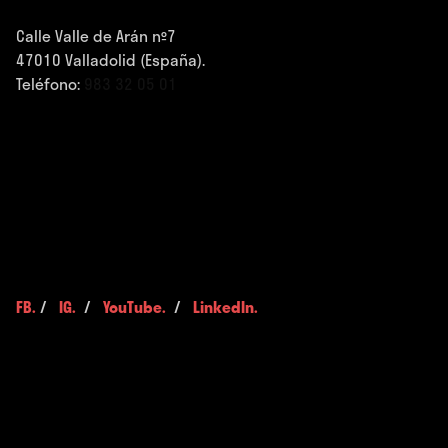
Calle Valle de Arán nº7
47010 Valladolid (España).
Teléfono:
983 32 05 01
FB.
/
IG.
/
YouTube.
/
LinkedIn.