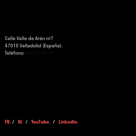
Calle Valle de Arán nº7
47010 Valladolid (España).
Teléfono:
983 32 05 01
FB.
/
IG.
/
YouTube.
/
LinkedIn.