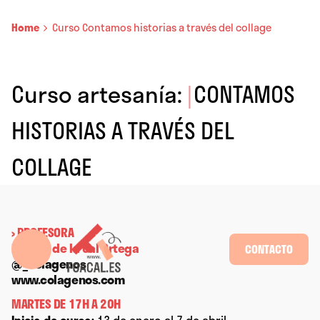
Home
Curso Contamos historias a través del collage
Curso artesanía:
|
CONTAMOS
HISTORIAS A TRAVÉS DEL
COLLAGE
› PROFESORA
Natalia de la Cal Ortega
CONTACTO
@_colagenos
www.colagenos.com
MARTES DE 17H A 20H