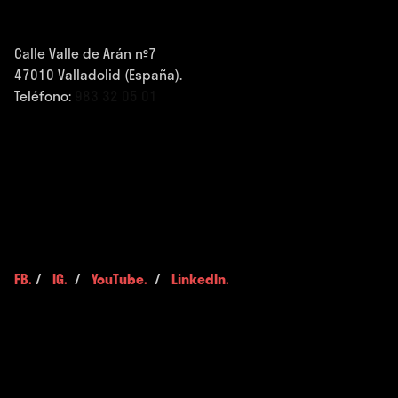
Calle Valle de Arán nº7
47010 Valladolid (España).
Teléfono:
983 32 05 01
FB.
/
IG.
/
YouTube.
/
LinkedIn.