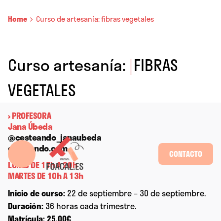
Home
Curso de artesanía: fibras vegetales
Curso artesanía:
|
FIBRAS
VEGETALES
› PROFESORA
Jana Úbeda
@cesteando_janaubeda
cesteando.com
CONTACTO
LUNES DE 17h A 20h
MARTES DE 10h A 13h
Inicio de curso:
22 de septiembre – 30 de septiembre.
Duración:
36 horas cada trimestre.
Matrícula: 25,00€