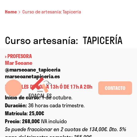
Home
Curso de artesanía: Tapicería
Curso artesanía:
|
TAPICERÍA
› PROFESORA
Mar Seoane
@marseoane_tapiceria
marseoanetapiceria.es
MIÉRCOLES DE 10h A 13h Ó DE 17h A 20h
CONTACTO
Inicio de curso:
1 de octubre.
Duración:
36 horas cada trimestre.
Matrícula:
25,00€
Precio:
268,00€
IVA incluido
Se puede fraccionar en 2 cuotas de 134,00€. Dto. 5%