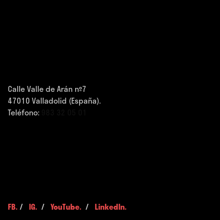
Calle Valle de Arán nº7
47010 Valladolid (España).
Teléfono:
983 32 05 01
FB.
/
IG.
/
YouTube.
/
LinkedIn.