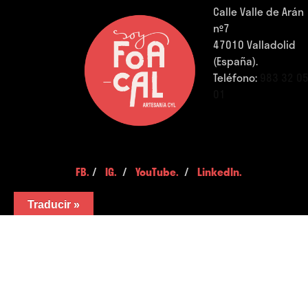
Calle Valle de Arán
nº7
47010 Valladolid
(España).
Teléfono:
983 32 0
01
FB.
/
IG.
/
YouTube.
/
LinkedIn.
Traducir »