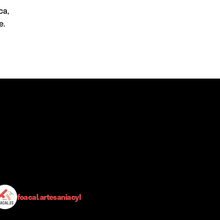
ca,
e.
foacal.artesaniacyl