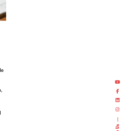
de
,
l