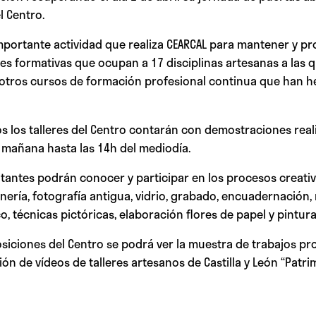
l Centro.
mportante actividad que realiza CEARCAL para mantener y pro
ades formativas que ocupan a 17 disciplinas artesanas a las
tros cursos de formación profesional continua que han he
os los talleres del Centro contarán con demostraciones real
 mañana hasta las 14h del mediodía.
visitantes podrán conocer y participar en los procesos creati
ería, fotografía antigua, vidrio, grabado, encuadernación, 
o, técnicas pictóricas, elaboración flores de papel y pintur
siciones del Centro se podrá ver la muestra de trabajos pr
n de vídeos de talleres artesanos de Castilla y León “Patrim