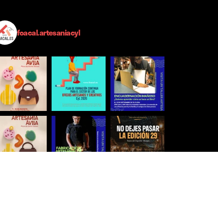
foacal.artesaniacyl
Síguenos para estar al día
Ver más imágenes