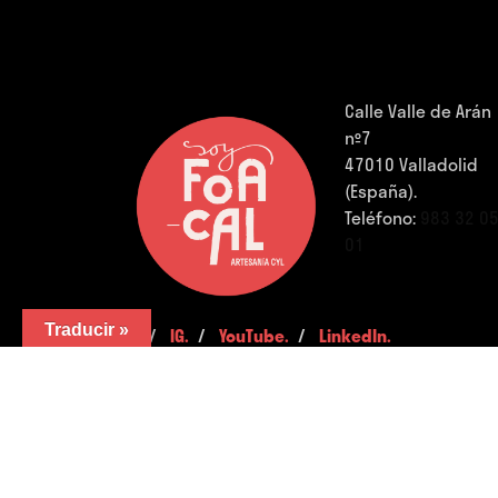
Calle Valle de Arán
nº7
47010 Valladolid
(España).
Teléfono:
983 32 0
01
Traducir »
FB.
/
IG.
/
YouTube.
/
LinkedIn.