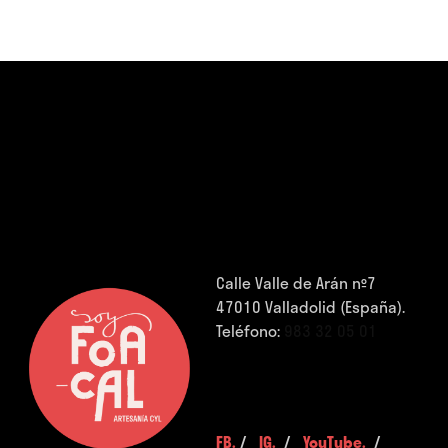
Calle Valle de Arán nº7
47010 Valladolid (España).
Teléfono:
983 32 05 01
FB.
/
IG.
/
YouTube.
/