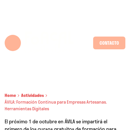
Skip
to
content
CONTACTO
Home
Actividades
ÁVILA: Formación Continua para Empresas Artesanas.
Herramientas Digitales
El próximo 1 de octubre en ÁVILA se impartirá el
primero de los cursos gratuitos de formación para