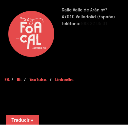
Calle Valle de Arán nº7
47010 Valladolid (España).
Teléfono:
983 32 05 01
FB.
/
IG.
/
YouTube.
/
LinkedIn.
Traducir »