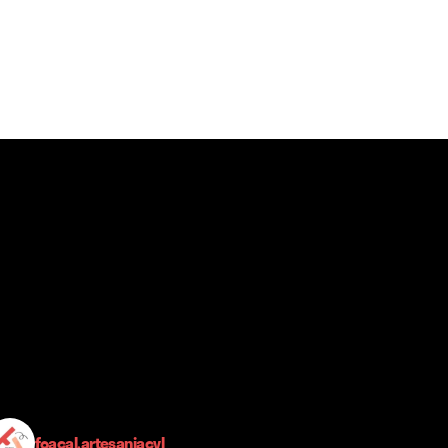
foacal.artesaniacyl