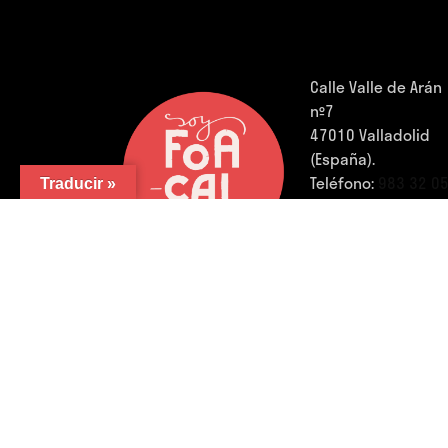
Calle Valle de Arán
nº7
47010 Valladolid
(España).
Teléfono:
983 32 0
Traducir »
01
FB.
/
IG.
/
YouTube.
/
LinkedIn.